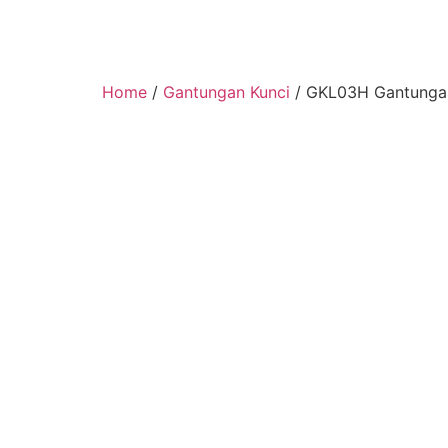
Home
/
Gantungan Kunci
/ GKL03H Gantungan