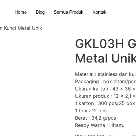
Home
Blog
Semua Produk
Kontak
 Kunci Metal Unik
GKL03H G
Metal Uni
Material : stainless dan kul
Packaging : box hitam/pc
Ukuran karton : 43 x 36 
Ukuran produk : 12 x 2,1 
1 karton : 300 pcs/25 box
1 box : 12 pcs
Berat : 34,2 g/pcs
Ready Warna : Hitam.