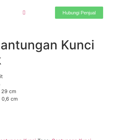
Hubungi Penjual
antungan Kunci
k
it
s
x 29 cm
x 0,6 cm