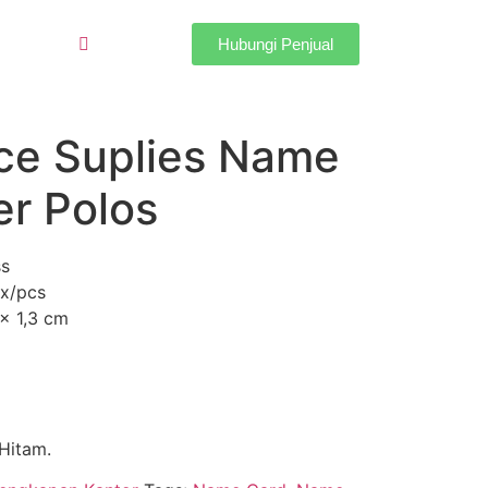
Hubungi Penjual
ce Suplies Name
er Polos
ss
ox/pcs
 x 1,3 cm
Hitam.