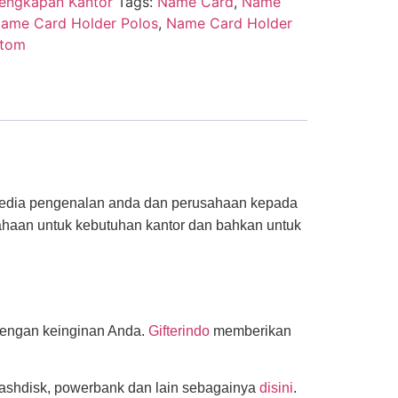
lengkapan Kantor
Tags:
Name Card
,
Name
ame Card Holder Polos
,
Name Card Holder
stom
 media pengenalan anda dan perusahaan kepada
sahaan untuk kebutuhan kantor dan bahkan untuk
 dengan keinginan Anda.
Gifterindo
memberikan
lashdisk, powerbank dan lain sebagainya
disini
.