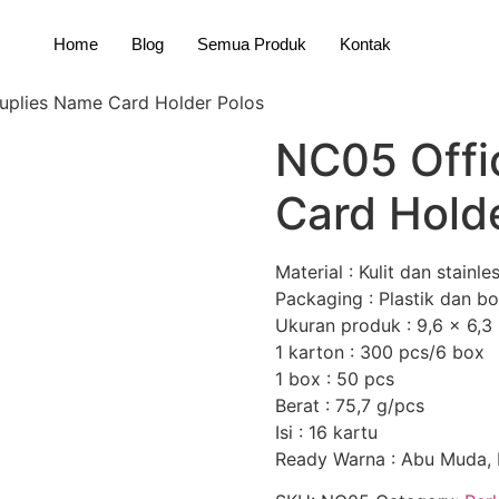
Home
Blog
Semua Produk
Kontak
uplies Name Card Holder Polos
NC05 Offi
Card Hold
Material : Kulit dan stainle
Packaging : Plastik dan b
Ukuran produk : 9,6 x 6,3
1 karton : 300 pcs/6 box
1 box : 50 pcs
Berat : 75,7 g/pcs
Isi : 16 kartu
Ready Warna : Abu Muda, 