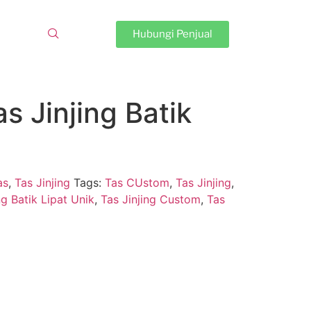
Hubungi Penjual
s Jinjing Batik
as
,
Tas Jinjing
Tags:
Tas CUstom
,
Tas Jinjing
,
ng Batik Lipat Unik
,
Tas Jinjing Custom
,
Tas