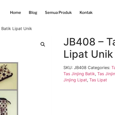
Home
Blog
Semua Produk
Kontak
 Batik Lipat Unik
JB408 – Ta
Lipat Unik
SKU:
JB408
Categories:
T
Tas Jinjing Batik
,
Tas Jinji
Jinjing Lipat
,
Tas Lipat